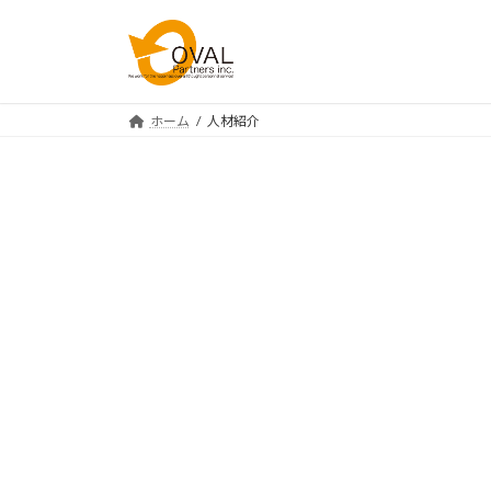
コ
ナ
ン
ビ
テ
ゲ
ン
ー
ツ
シ
ホーム
人材紹介
へ
ョ
ス
ン
キ
に
ッ
移
プ
動